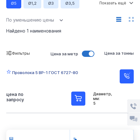
Ø5
Ø1,2
Ø3
Ø3,5
Ø3,7
Ø3,8
Ø4
Ø4,5
Ø4,7
Ø4,8
По уменьшению цены
Ø6
Длина 6000 мм
Найдено
1
наименования
Фильтры
Цена за тонны
Цена за метр
Проволока 5 ВР-1 ГОСТ 6727-80
цена по
Диаметр,
мм:
запросу
5