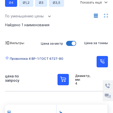
Ø4
Ø1,2
Ø3
Ø3,5
Ø3,7
Ø3,8
Ø4,5
Ø4,7
Ø4,8
Ø5
По уменьшению цены
Ø6
Длина 6000 мм
Найдено
1
наименования
Фильтры
Цена за тонны
Цена за метр
Проволока 4 ВР-1 ГОСТ 6727-80
цена по
Диаметр,
мм:
запросу
4