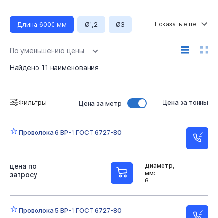
Длина 6000 мм
Ø1,2
Ø3
Ø3,5
Ø3,7
Ø3,8
Ø4
Ø4,5
Ø4,7
По уменьшению цены
Ø4,8
Ø5
Ø6
Найдено
11
наименования
Фильтры
Цена за тонны
Цена за метр
Проволока 6 ВР-1 ГОСТ 6727-80
цена по
Диаметр,
мм:
запросу
6
Проволока 5 ВР-1 ГОСТ 6727-80