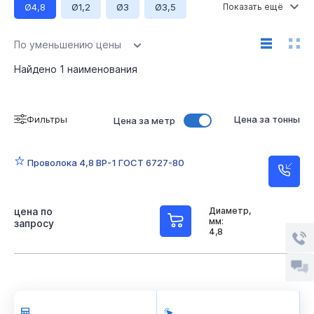
Ø4,8
Ø1,2
Ø3
Ø3,5
Ø3,7
Ø3,8
Ø4
Ø4,5
Ø4,7
Ø5
По уменьшению цены
Ø6
Длина 6000 мм
Найдено
1
наименования
Фильтры
Цена за тонны
Цена за метр
Проволока 4,8 ВР-1 ГОСТ 6727-80
цена по
Диаметр,
мм:
запросу
4,8