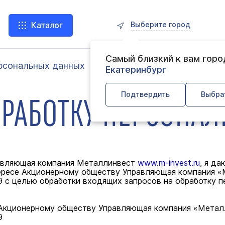
Выберите город
Каталог
Самый близкий к вам гор
ерсональных данных
Екатеринбург
БРАБОТКУ ПЕРСОНА
Подтвердить
Выбра
равляющая компания Металлинвест
www.m-invest.ru
, я д
тересе Акционерному обществу Управляющая компания «
79 с целью обработки входящих запросов на обработку п
 Акционерному обществу Управляющая компания «Металл
9