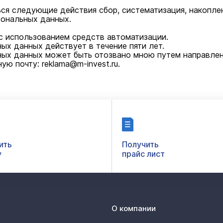
я следующие действия сбор, систематизация, накоплени
сональных данных.
с использованием средств автоматизации.
ых данных действует в течение пяти лет.
ных данных может быть отозвано мною путем направлени
ю почту: reklama@m-invest.ru.
ить
Получить
у
прайс лист
О компании