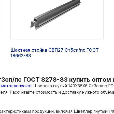
Шахтная стойка СВП27 Ст5сп/пс ГОСТ
18662-83
сп/пс ГОСТ 8278-83 купить оптом и
ь металлопрокат
Швеллер гнутый 140Х35Х6 Ст3сп/пс ГОС
теля. Рассчитайте стоимость и доставку нужного объё
арактеристиками продукции, включая Швеллер гнутый 14