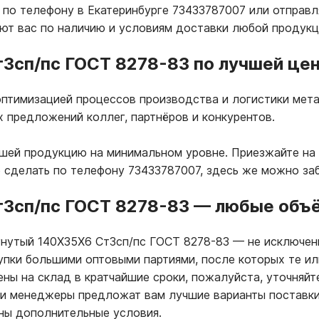
по телефону в Екатеринбурге 73433787007 или отправляй
т вас по наличию и условиям доставки любой продукц
3сп/пс ГОСТ 8278-83 по лучшей цен
птимизацией процессов производства и логистики мета
х предложений коллег, партнёров и конкурентов.
ашей продукцию на минимальном уровне. Приезжайте на 
о сделать по телефону 73433787007, здесь же можно за
3сп/пс ГОСТ 8278-83
—
любые объём
гнутый 140Х35Х6 Ст3сп/пс ГОСТ 8278-83
—
не исключени
купки большими оптовыми партиями, после которых те и
ны на склад в кратчайшие сроки, пожалуйста, уточняйт
ши менеджеры предложат вам лучшие варианты поставки
ны дополнительные условия.