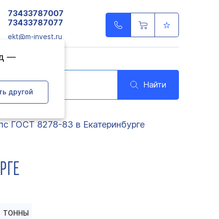
73433787007
73433787077
ekt@m-invest.ru
од —
Найти
ть другой
с ГОСТ 8278-83 в Екатеринбурге
РГЕ
ТОННЫ