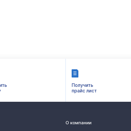
ить
Получить
у
прайс лист
О компании