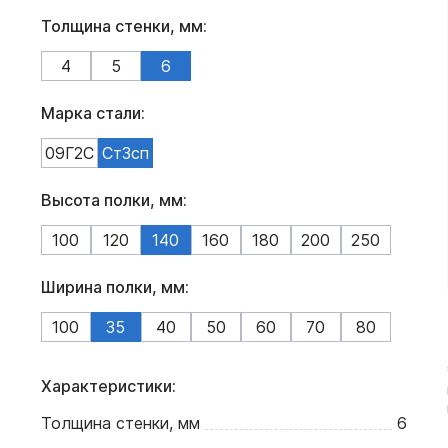
Толщина стенки, мм:
4
5
6
Марка стали:
09Г2С
Ст3сп
Высота полки, мм:
100
120
140
160
180
200
250
Ширина полки, мм:
100
35
40
50
60
70
80
Характеристики:
Толщина стенки, мм
6