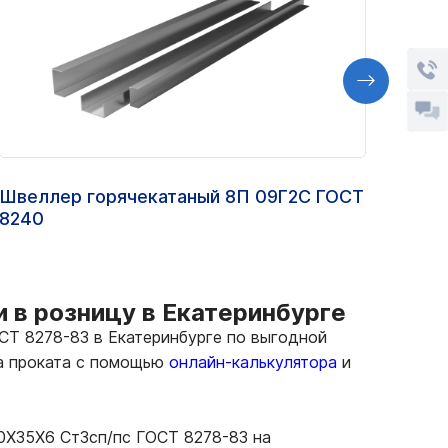
Швеллер горячекатаный 8П 09Г2С ГОСТ
Угол
8240
 в розницу в Екатеринбурге
Т 8278-83 в Екатеринбурге по выгодной
ма проката с помощью
онлайн-калькулятора
и
0Х35Х6 Ст3сп/пс ГОСТ 8278-83 на