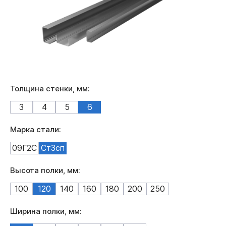
Толщина стенки, мм:
3
4
5
6
Марка стали:
09Г2С
Ст3сп
Высота полки, мм:
100
120
140
160
180
200
250
Ширина полки, мм: