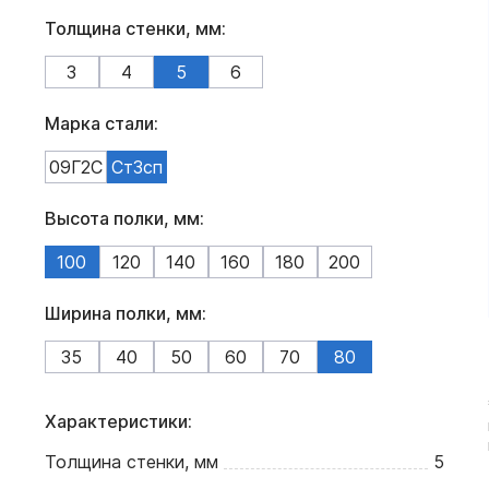
Толщина стенки, мм:
3
4
5
6
Марка стали:
09Г2С
Ст3сп
Высота полки, мм:
100
120
140
160
180
200
Ширина полки, мм:
35
40
50
60
70
80
Характеристики:
Толщина стенки, мм
5