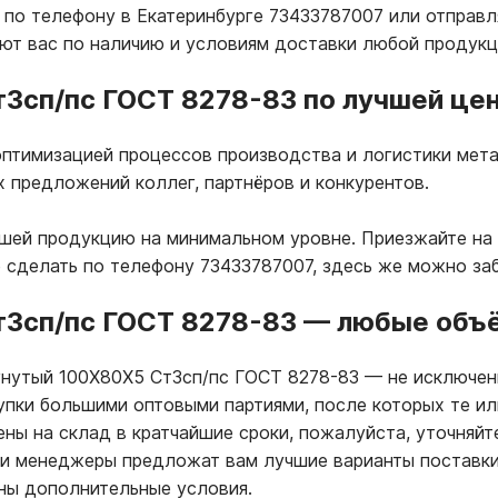
по телефону в Екатеринбурге 73433787007 или отправляй
т вас по наличию и условиям доставки любой продукц
3сп/пс ГОСТ 8278-83 по лучшей цен
птимизацией процессов производства и логистики мета
х предложений коллег, партнёров и конкурентов.
ашей продукцию на минимальном уровне. Приезжайте на 
о сделать по телефону 73433787007, здесь же можно за
3сп/пс ГОСТ 8278-83
—
любые объём
гнутый 100Х80Х5 Ст3сп/пс ГОСТ 8278-83
—
не исключени
купки большими оптовыми партиями, после которых те и
ны на склад в кратчайшие сроки, пожалуйста, уточняйт
ши менеджеры предложат вам лучшие варианты поставки
ны дополнительные условия.