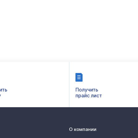
ить
Получить
у
прайс лист
О компании