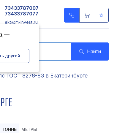
73433787007
73433787077
ekt@m-invest.ru
од —
Найти
ть другой
с ГОСТ 8278-83 в Екатеринбурге
РГЕ
ТОННЫ
МЕТРЫ