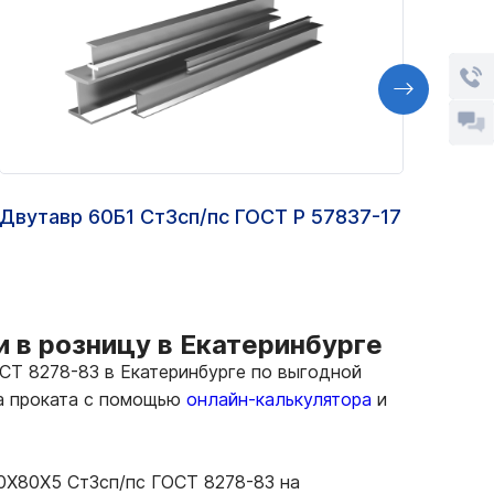
Двутавр 60Б1 Ст3сп/пс ГОСТ Р 57837-17
Шпун
0018
 в розницу в Екатеринбурге
Т 8278-83 в Екатеринбурге по выгодной
ма проката с помощью
онлайн-калькулятора
и
00Х80Х5 Ст3сп/пс ГОСТ 8278-83 на