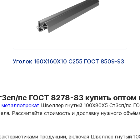
Уголок 160Х160Х10 С255 ГОСТ 8509-93
сп/пс ГОСТ 8278-83 купить оптом и
ь металлопрокат
Швеллер гнутый 100Х80Х5 Ст3сп/пс ГОС
теля. Рассчитайте стоимость и доставку нужного объё
арактеристиками продукции, включая Швеллер гнутый 1