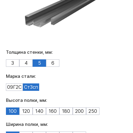
Толщина стенки, мм:
3
4
5
6
Марка стали:
09Г2С
Ст3сп
Высота полки, мм:
100
120
140
160
180
200
250
Ширина полки, мм: