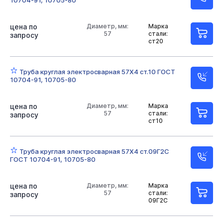
10704-91, 10705-80
Неоцинкованные
Оцинкованные
57х3
цена по
57х3 ОЦ
76х3
Диаметр, мм:
76х3,5
89х4
Марка
89х3,5
57
стали:
запросу
ст20
89х3
108х3
108х4 ОЦ
159 ОЦ
159х6
159х4,5
159х8
159х4
219х10
219х8
Труба круглая электросварная 57Х4 ст.10 ГОСТ
10704-91, 10705-80
219х5
219х6
273х7
273х8
273х6
цена по
Диаметр, мм:
Марка
57
стали:
запросу
ст10
Труба круглая электросварная 57Х4 ст.09Г2С
ГОСТ 10704-91, 10705-80
цена по
Диаметр, мм:
Марка
57
стали:
запросу
09Г2С