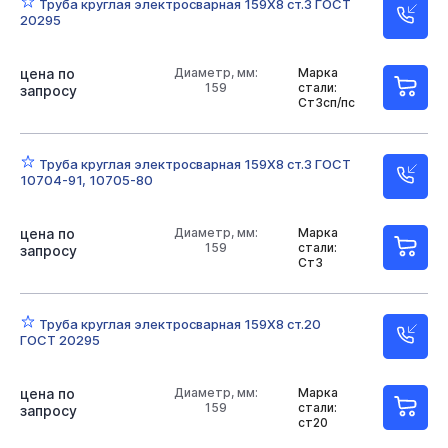
Труба круглая электросварная 159Х8 ст.3 ГОСТ
20295
Неоцинкованные
Оцинкованные
57х4
цена по
57х3
57х3 ОЦ
Диаметр, мм:
76х3
76х3,5
Марка
89х4
159
стали:
запросу
Ст3сп/пс
89х3,5
89х3
108х3
108х4 ОЦ
159 ОЦ
159х6
159х4,5
159х4
219х10
219х8
Труба круглая электросварная 159Х8 ст.3 ГОСТ
10704-91, 10705-80
219х5
219х6
273х7
273х8
273х6
цена по
Диаметр, мм:
Марка
159
стали:
запросу
Ст3
Труба круглая электросварная 159Х8 ст.20
ГОСТ 20295
цена по
Диаметр, мм:
Марка
159
стали:
запросу
ст20