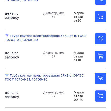
10704-91, 10705-80
Неоцинкованные
Оцинкованные
57х4
цена по
57х3 ОЦ
76х3
Диаметр, мм:
76х3,5
89х4
Марка
89х3,5
57
стали:
запросу
ст20
89х3
108х3
108х4 ОЦ
159 ОЦ
159х6
159х4,5
159х8
159х4
219х10
219х8
Труба круглая электросварная 57Х3 ст.10 ГОСТ
10704-91, 10705-80
219х5
219х6
273х7
273х8
273х6
цена по
Диаметр, мм:
Марка
57
стали:
запросу
ст10
Труба круглая электросварная 57Х3 ст.09Г2С
ГОСТ 10704-91, 10705-80
цена по
Диаметр, мм:
Марка
57
стали:
запросу
09Г2С