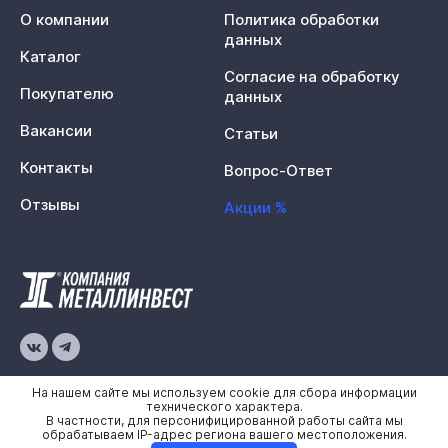
О компании
Политика обработки
данных
Каталог
Согласие на обработку
Покупателю
данных
Вакансии
Статьи
Контакты
Вопрос-Ответ
Отзывы
Акции %
© 2026 «Металлинвест»
На нашем сайте мы используем cookie для сбора информации
технического характера.
В частности, для персонифицированной работы сайта мы
Политика конфиденциальности
обрабатываем IP-адрес региона вашего местоположения.