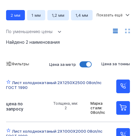
2 мм
1 мм
1,2 мм
1,4 мм
1,5 мм
1,8 мм
2,5 мм
3 мм
По уменьшению цены
Ширина 1000 мм
Ширина 1250 мм
Найдено
2
наименования
Длина 2000 мм
Длина 2500 мм
08сп/пс
Фильтры
Цена за тонны
Цена за метр
Лист холоднокатаный 2Х1250Х2500 08сп/пс
ГОСТ 1990
цена по
Толщина, мм:
Марка
2
стали:
запросу
08сп/пс
Лист холоднокатаный 2Х1000Х2000 08сп/пс