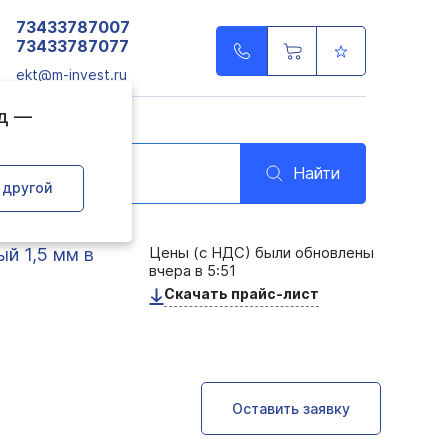
73433787007
73433787077
ekt@m-invest.ru
од —
Найти
 другой
Цены (с НДС) были обновлены
й 1,5 мм в
вчера в 5:51
Скачать прайс-лист
Оставить заявку