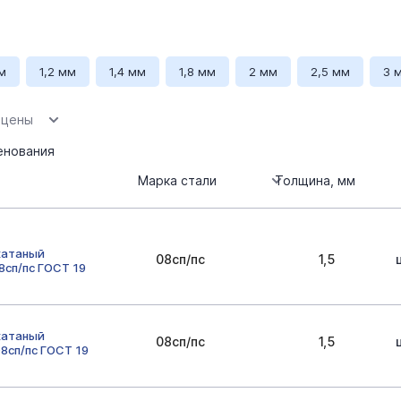
м
1,2 мм
1,4 мм
1,8 мм
2 мм
2,5 мм
3 
мм
Длина 2000 мм
Длина 2500 мм
08сп/пс
 цены
енования
Марка стали
Толщина, мм
катаный
08сп/пс
1,5
8сп/пс ГОСТ 19
катаный
08сп/пс
1,5
8сп/пс ГОСТ 19