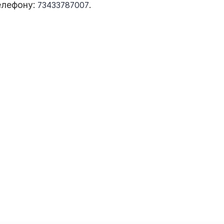
елефону:
.
73433787007