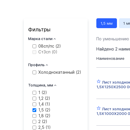
1,5 мм
1 м
Фильтры
Ширина 1250 
Марка стали
По уменьшению
08сп/пс (
2
)
Найдено
2
наим
Ст3сп (
0
)
Наименование
Профиль
Холоднокатанный (
2
)
Лист холодно
Толщина, мм
1,5Х1250Х2500 0
1 (
2
)
1,2 (
2
)
1,4 (
1
)
Лист холодно
1,5 (
2
)
1,5Х1000Х2000 0
1,8 (
2
)
2 (
2
)
2,5 (
1
)