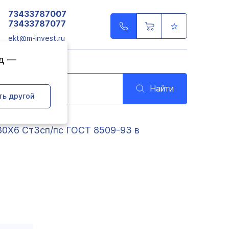
73433787007
73433787077
ekt@m-invest.ru
од —
Найти
ть другой
80Х6 Ст3сп/пс ГОСТ 8509-93 в