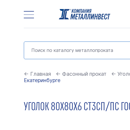
← Главная
← Фасонный прокат
← Угол
Екатеринбурге
УГОЛОК 80Х80Х6 СТ3СП/ПС ГО