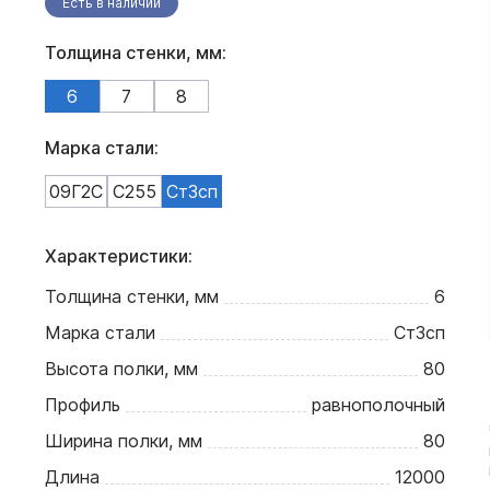
Есть в наличии
Толщина стенки, мм:
6
7
8
Марка стали:
09Г2С
С255
Ст3сп
Характеристики:
Толщина стенки, мм
6
Марка стали
Ст3сп
Высота полки, мм
80
Профиль
равнополочный
Ширина полки, мм
80
Длина
12000