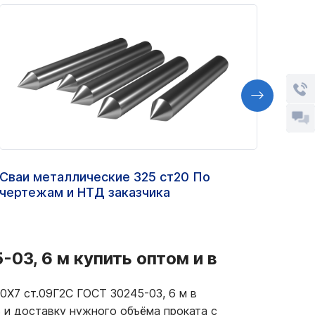
Сваи металлические 325 ст20 По
Труб
чертежам и НТД заказчика
ст.2
03, 6 м купить оптом и в
0Х7 ст.09Г2С ГОСТ 30245-03, 6 м в
ь и доставку нужного объёма проката с