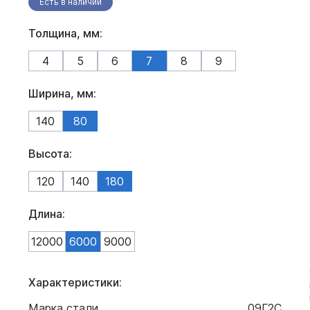
Есть в наличии
Толщина, мм:
4
5
6
7
8
9
Ширина, мм:
140
80
Высота:
120
140
180
Длина:
12000
6000
9000
Характеристики:
Марка стали
09Г2С