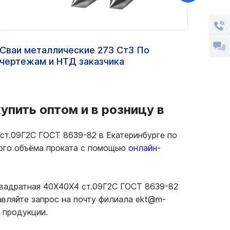
Сваи металлические 273 Ст3 По
Труб
чертежам и НТД заказчика
ст.0
пить оптом и в розницу в
ст.09Г2С ГОСТ 8639-82 в Екатеринбурге по
ного объёма проката с помощью
онлайн-
квадратная 40Х40Х4 ст.09Г2С ГОСТ 8639-82
авляйте запрос на почту филиала ekt@m-
 продукции.