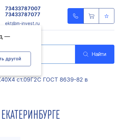
73433787007
73433787077
ekt@m-invest.ru
од —
Найти
ть другой
Х40Х4 ст.09Г2С ГОСТ 8639-82 в
 ЕКАТЕРИНБУРГЕ