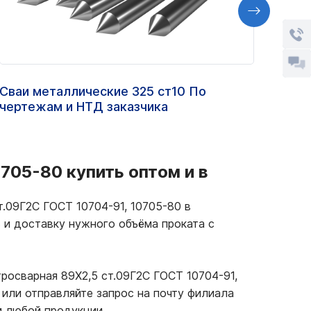
Сваи металлические 325 ст10 По
Труб
чертежам и НТД заказчика
ППУ
705-80 купить оптом и в
т.09Г2С ГОСТ 10704-91, 10705-80 в
ь и доставку нужного объёма проката с
росварная 89Х2,5 ст.09Г2С ГОСТ 10704-91,
или отправляйте запрос на почту филиала
и любой продукции.