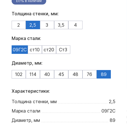
Есть в наличии
Толщина стенки, мм:
2
2,5
3
3,5
4
Марка стали:
09Г2С
ст10
ст20
Ст3
Диаметр, мм:
102
114
40
45
48
76
89
Характеристики:
Толщина стенки, мм
2,5
Марка стали
09Г2С
Диаметр, мм
89