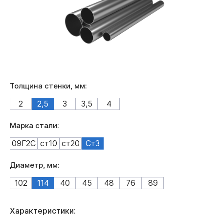
Толщина стенки, мм:
2
2,5
3
3,5
4
Марка стали:
09Г2С
ст10
ст20
Ст3
Диаметр, мм:
102
114
40
45
48
76
89
Характеристики: