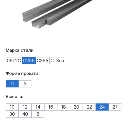
Марка стали:
09Г2С
С255
С355
Ст3сп
Форма проката:
П
У
Высота:
10
12
14
16
18
20
22
24
27
30
40
8