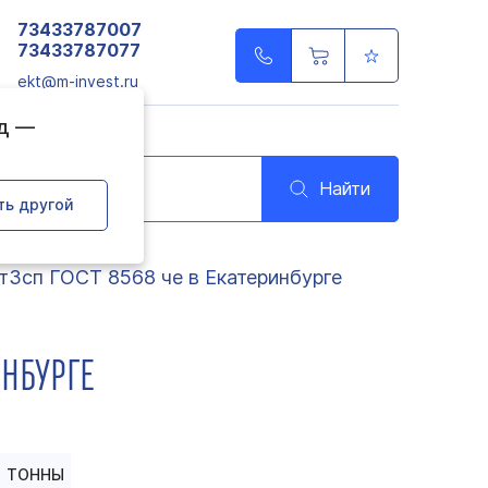
73433787007
73433787077
ekt@m-invest.ru
од —
Найти
ть другой
т3сп ГОСТ 8568 че в Екатеринбурге
ИНБУРГЕ
ТОННЫ