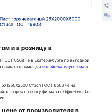
Лист горячекатаный 25Х2000Х6000
Прос
Ст3сп ГОСТ 19903
ом и в розницу в
п ГОСТ 8568 че в Екатеринбурге по выгодной
ма проката с помощью
онлайн-калькулятора
и
2,5Х1250Х2500 Ст3сп ГОСТ 8568 че на
те запрос на почту филиала ekt@m-invest.ru.
ии.
 цене от производителя в