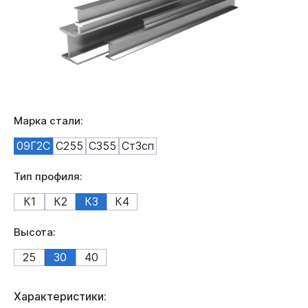
Марка стали:
09Г2С
С255
С355
Ст3сп
Тип профиля:
К1
К2
К3
К4
Высота:
25
30
40
Характеристики: