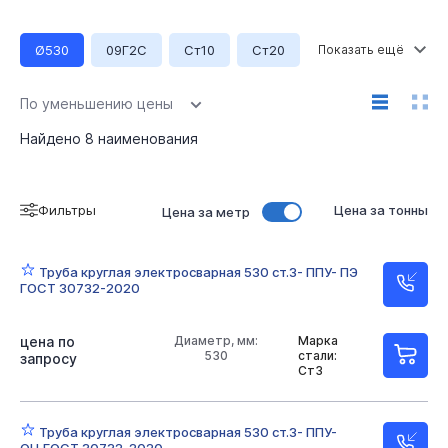
Ø530
09Г2С
Ст10
Ст20
Ст3
Ø108
Ø114
Ø133
Ø159
Ø219
По уменьшению цены
Ø273
Ø325
Ø426
Ø57
Ø630
Найдено
8
наименования
Ø720
Ø76
Ø89
Неоцинкованная
Фильтры
Цена за тонны
Цена за метр
Оцинкованная
Круглая
Ø125/140
Ø140/160
Ø160/180
Ø180/200
Ø225/250
Ø315/355
Труба круглая электросварная 530 ст.3- ППУ- ПЭ
ГОСТ 30732-2020
Ø400/450
Ø450/500
Ø560/630
Ø710
Ø800
Ø900
Ø108 ОЦ
Ø89 ОЦ
Ø76 ОЦ
цена по
Диаметр, мм:
Марка
530
стали:
запросу
Ст3
Труба круглая электросварная 530 ст.3- ППУ-