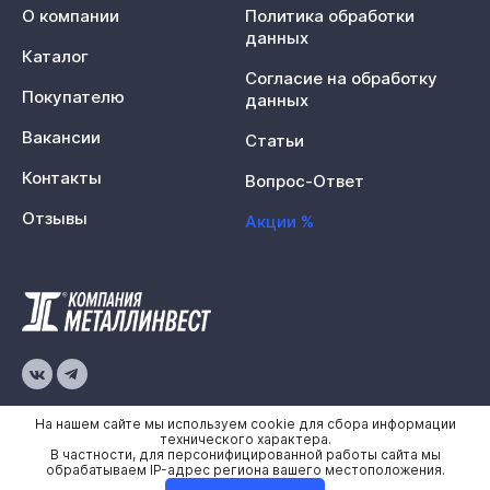
О компании
Политика обработки
данных
Каталог
Согласие на обработку
Покупателю
данных
Вакансии
Статьи
Контакты
Вопрос-Ответ
Отзывы
Акции %
© 2026 «Металлинвест»
На нашем сайте мы используем cookie для сбора информации
технического характера.
В частности, для персонифицированной работы сайта мы
Политика конфиденциальности
обрабатываем IP-адрес региона вашего местоположения.