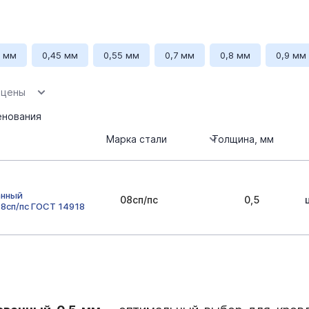
4 мм
0,45 мм
0,55 мм
0,7 мм
0,8 мм
0,9 мм
лина 2500 мм
Длина 2000 мм
1250х2500
 цены
нования
Марка стали
Толщина, мм
анный
08сп/пс
0,5
8сп/пс ГОСТ 14918