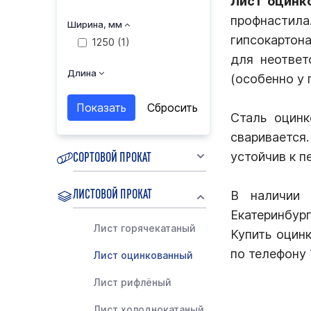
Лист оцинк
профнастила
Ширина, мм
гипсокартон
1250 (
1
)
для неответ
Длина
(особенно у 
Сталь оцинк
сваривается
СОРТОВОЙ ПРОКАТ
устойчив к п
ЛИСТОВОЙ ПРОКАТ
В наличии 
Екатеринбург
Лист горячекатаный
Купить оцин
по телефону
Лист оцинкованный
Лист рифлёный
Лист холоднокатаный