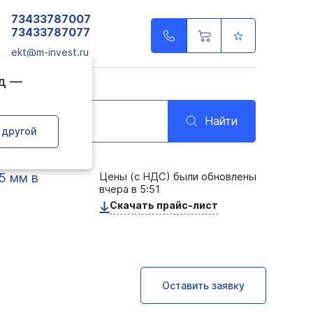
73433787007
73433787077
ekt@m-invest.ru
од —
Найти
 другой
Цены (с НДС) были обновлены
5 мм в
вчера в 5:51
Скачать прайс-лист
Оставить заявку