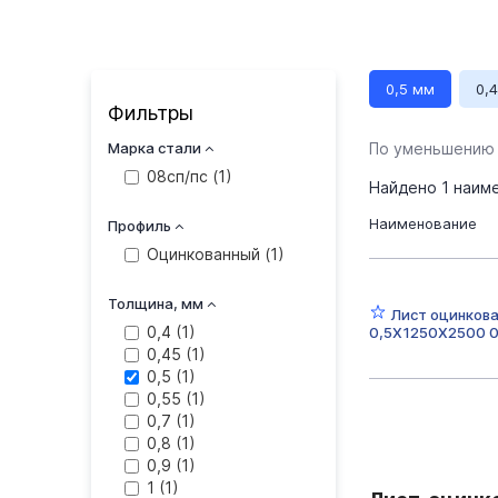
0,5 мм
0,
Фильтры
08сп/пс
Д
Марка стали
По уменьшению
08сп/пс (
1
)
Найдено
1
наиме
Наименование
Профиль
Оцинкованный (
1
)
Толщина, мм
Лист оцинков
0,4 (
1
)
0,5Х1250Х2500 0
0,45 (
1
)
0,5 (
1
)
0,55 (
1
)
0,7 (
1
)
0,8 (
1
)
0,9 (
1
)
1 (
1
)