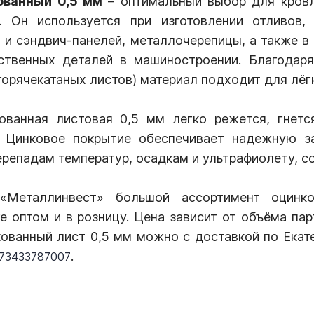
ованный 0,5 мм
– оптимальный выбор для кровл
. Он используется при изготовлении отливов,
а и сэндвич-панелей, металлочерепицы, а также в
ственных деталей в машиностроении. Благодар
горячекатаных листов) материал подходит для лёг
ованная листовая 0,5 мм легко режется, гнется
. Цинковое покрытие обеспечивает надежную за
ерепадам температур, осадкам и ультрафиолету, 
«Металлинвест» большой ассортимент оцинк
е оптом и в розницу. Цена зависит от объёма пар
кованный лист 0,5 мм можно с доставкой по Екате
.
73433787007