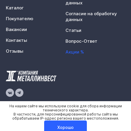
данных
Каталог
Согласие на обработку
Покупателю
данных
Вакансии
Статьи
Контакты
Вопрос-Ответ
Отзывы
Акции %
© 2026 «Металлинвест»
На нашем сайте мы используем cookie для сбора информации
технического характера.
В частности, для персонифицированной работы сайта мы
Политика конфиденциальности
обрабатываем IP-адрес региона вашего местоположения.
Карта сайта
Хорошо