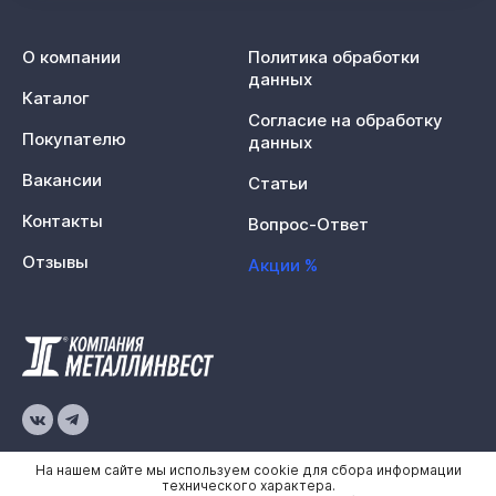
О компании
Политика обработки
данных
Каталог
Согласие на обработку
Покупателю
данных
Вакансии
Статьи
Контакты
Вопрос-Ответ
Отзывы
Акции %
© 2026 «Металлинвест»
На нашем сайте мы используем cookie для сбора информации
технического характера.