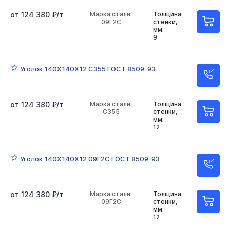
8 мм
9 мм
10 мм
11 мм
12 мм
от 124 380 ₽/т
Марка стали:
Толщина
09Г2С
стенки,
14 мм
16 мм
18 мм
20 мм
25 мм
мм:
9
30 мм
09Г2С
С255
С355
Ст3сп
Уголок 140Х140Х12 С355 ГОСТ 8509-93
Длина 12000 мм
Равнополочные
Неравнополочные
от 124 380 ₽/т
Марка стали:
Толщина
С355
стенки,
мм:
12
Уголок 140Х140Х12 09Г2С ГОСТ 8509-93
от 124 380 ₽/т
Марка стали:
Толщина
09Г2С
стенки,
мм:
12